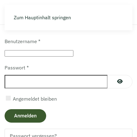
Die NATURKÜCHE
Zum Hauptinhalt springen
Benutzername
*
Passwort
*
Passwor
Angemeldet bleiben
Anmelden
Passwort vergessen?